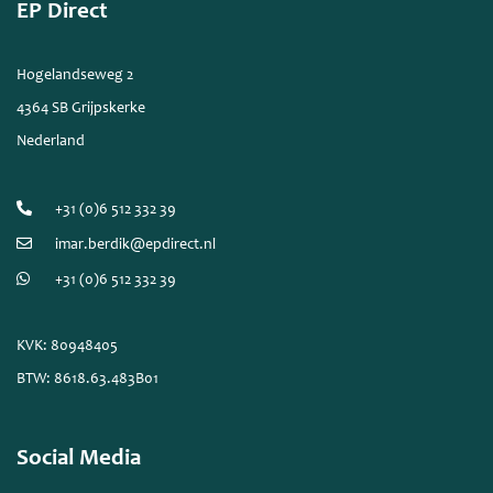
EP Direct
Hogelandseweg 2
4364 SB Grijpskerke
Nederland
+31 (0)6 512 332 39
imar.berdik@epdirect.nl
+31 (0)6 512 332 39
KVK: 80948405
BTW: 8618.63.483B01
Social Media